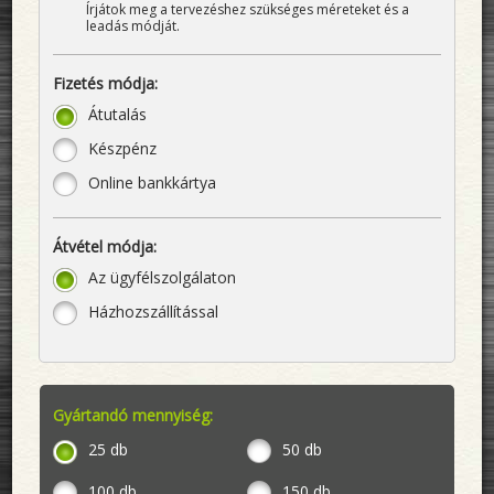
Írjátok meg a tervezéshez szükséges méreteket és a
leadás módját.
Fizetés módja:
Átutalás
Készpénz
Online bankkártya
Átvétel módja:
Az ügyfélszolgálaton
Házhozszállítással
Gyártandó mennyiség:
25 db
50 db
100 db
150 db