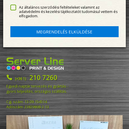
Az általános szerződési feltételeket valamint az
adatvédelmi és kezelési tájékoztatót tudomásul vettem és
elfogadom.
MEGRENDELÉS ELKÜLDÉSE
210 7260

(+36 1)
Egyedi naptár tervezés és gyártás -
gyors teljesítés, országos szállítás.
Cgj. szám: 13-09-154514
Adószám: 23829808-2-13