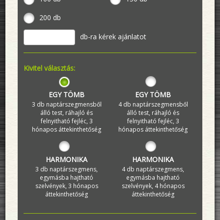
200 db
db-ra kérek ajánlatot
Kivitel választás:
EGY TÖMB
EGY TÖMB
3 db naptárszegmensből
4 db naptárszegmensből
álló test, ráhajló és
álló test, ráhajló és
felnyitható fejléc, 3
felnyitható fejléc, 3
hónapos áttekinthetőség
hónapos áttekinthetőség
HARMONIKA
HARMONIKA
3 db naptárszegmens,
4 db naptárszegmens,
egymásba hajtható
egymásba hajtható
szelvények, 3 hónapos
szelvények, 4 hónapos
áttekinthetőség
áttekinthetőség