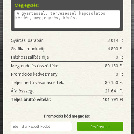
Megjegyzés:
Gyártási darabár:
3 014
Ft
Grafikai munkadíj:
4 800
Ft
Házhozszállítás díja:
0
Ft
Megrendelés összértéke:
80 150
Ft
Promóciós kedvezmény:
0 Ft
Teljes nettó vásárlási érték:
80 150
Ft
Áfa összege:
21 641
Ft
Teljes bruttó vételár:
101 791
Ft
Promóciós kód megadás:
érvényesít