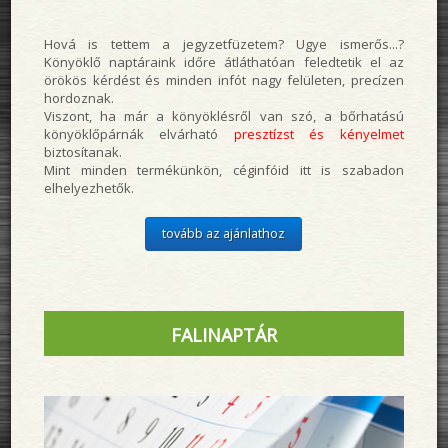
Hová is tettem a jegyzetfüzetem? Ugye ismerős...?
Könyöklő naptáraink időre átláthatóan feledtetik el az
örökös kérdést és minden infót nagy felületen, precízen
hordoznak.
Viszont, ha már a könyöklésről van szó, a bőrhatású
könyöklőpárnák elvárható
presztízst és kényelmet
biztosítanak.
Mint minden termékünkön, céginfóid itt is szabadon
elhelyezhetők.
tovább az ajánlathoz
FALINAPTÁR