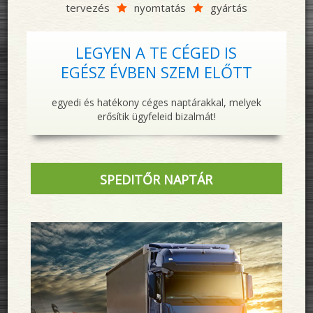
tervezés
nyomtatás
gyártás


LEGYEN A TE CÉGED IS
EGÉSZ ÉVBEN SZEM ELŐTT
egyedi és hatékony céges naptárakkal, melyek
erősítik ügyfeleid bizalmát!
SPEDITŐR NAPTÁR