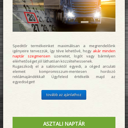
Speditőr termékeinket maximálisan a megrendelőink
igényeire tervezzük, így téve lehetővé, hogy
akár minden
naptár szegmensen
üzenetet, logót vagy bármilyen
elérhetőséget jól láthatóan közzétehessenek.
Rugaszkodj el a sablonoktól egyedi, a céged arculati
elemeit kompromisszum-mentesen hordozó
reklámajándékkal! Ügyfeleid értékelik majd az
egyediséget!
tovább az ajánlathoz
ASZTALI NAPTÁR