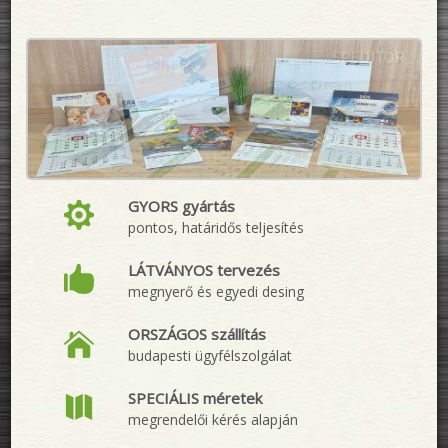
GYORS gyártás

pontos, határidős teljesítés
LÁTVÁNYOS tervezés

megnyerő és egyedi desing
ORSZÁGOS szállítás

budapesti ügyfélszolgálat
SPECIÁLIS méretek

megrendelői kérés alapján