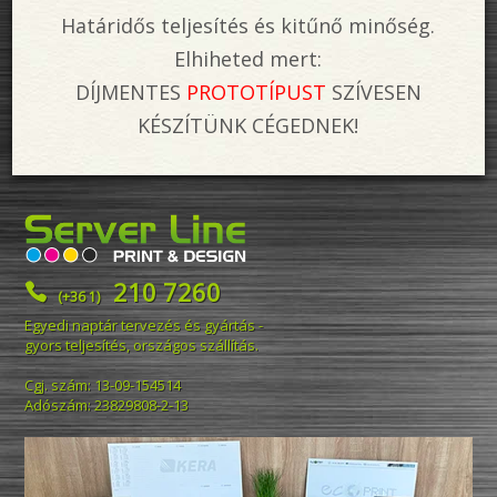
Határidős teljesítés és kitűnő minőség.
Elhiheted mert:
DÍJMENTES
PROTOTÍPUST
SZÍVESEN
KÉSZÍTÜNK CÉGEDNEK!
210 7260

(+36 1)
Egyedi naptár tervezés és gyártás -
gyors teljesítés, országos szállítás.
Cgj. szám: 13-09-154514
Adószám: 23829808-2-13