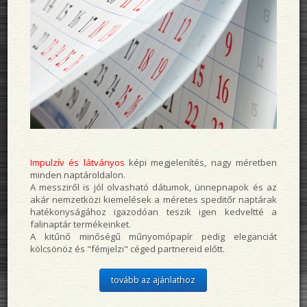
Impulzív és látványos
képi megjelenítés, nagy méretben
minden naptároldalon.
A messziről is jól olvasható dátumok, ünnepnapok és az
akár nemzetközi kiemelések a méretes speditőr naptárak
hatékonyságához igazodóan teszik igen kedveltté a
falinaptár termékeinket.
A kitűnő minőségű műnyomópapír pedig eleganciát
kölcsönöz és "fémjelzi" céged partnereid előtt.
tovább az ajánlathoz