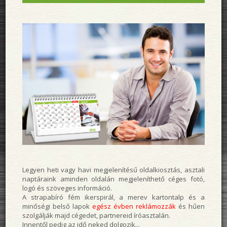
Legyen heti vagy havi megjelenítésű oldalkiosztás, asztali
naptáraink aminden oldalán megjeleníthető céges fotó,
logó és szöveges információ.
A strapabíró fém ikerspirál, a merev kartontalp és a
minőségi belső lapok
egész évben reklámozzák
és hűen
szolgálják majd cégedet, partnereid íróasztalán.
Innentől pedig az idő neked dolgozik...