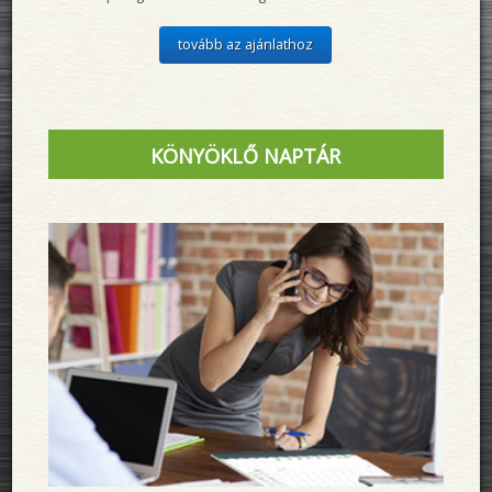
tovább az ajánlathoz
KÖNYÖKLŐ NAPTÁR